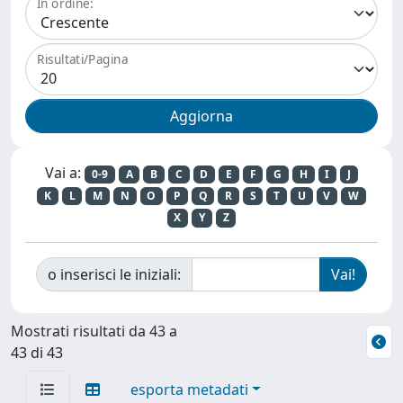
In ordine:
Risultati/Pagina
Vai a:
0-9
A
B
C
D
E
F
G
H
I
J
K
L
M
N
O
P
Q
R
S
T
U
V
W
X
Y
Z
o inserisci le iniziali:
Mostrati risultati da 43 a
43 di 43
esporta metadati