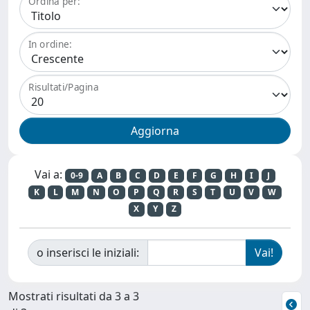
Ordina per:
In ordine:
Risultati/Pagina
Vai a:
0-9
A
B
C
D
E
F
G
H
I
J
K
L
M
N
O
P
Q
R
S
T
U
V
W
X
Y
Z
o inserisci le iniziali:
Mostrati risultati da 3 a 3