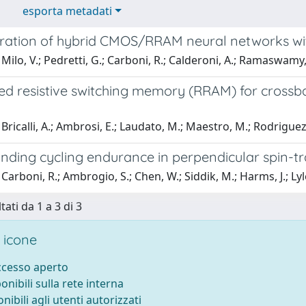
esporta metadati
ation of hybrid CMOS/RRAM neural networks with
Milo, V.; Pedretti, G.; Carboni, R.; Calderoni, A.; Ramaswamy, 
ed resistive switching memory (RRAM) for crossba
Bricalli, A.; Ambrosi, E.; Laudato, M.; Maestro, M.; Rodriguez, 
nding cycling endurance in perpendicular spin-
Carboni, R.; Ambrogio, S.; Chen, W.; Siddik, M.; Harms, J.; Lyle
tati da 1 a 3 di 3
 icone
accesso aperto
ponibili sulla rete interna
onibili agli utenti autorizzati