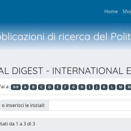
Home
Sfo
licazioni di ricerca del Poli
ICAL DIGEST - INTERNATIONA
ai a:
0-9
A
B
C
D
E
F
G
H
I
J
K
L
M
N
o inserisci le iniziali:
tati da 1 a 3 di 3