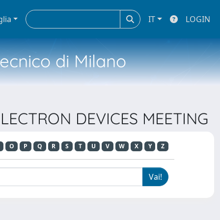
glia
IT
LOGIN
tecnico di Milano
L ELECTRON DEVICES MEETING
O
P
Q
R
S
T
U
V
W
X
Y
Z