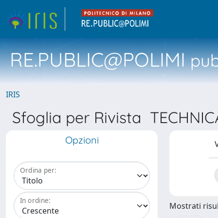
RE.PUBLIC@POLIMI
pubb
IRIS
Sfoglia per Rivista TECHN
Opzioni
V
Ordina per:
In ordine:
Mostrati risul