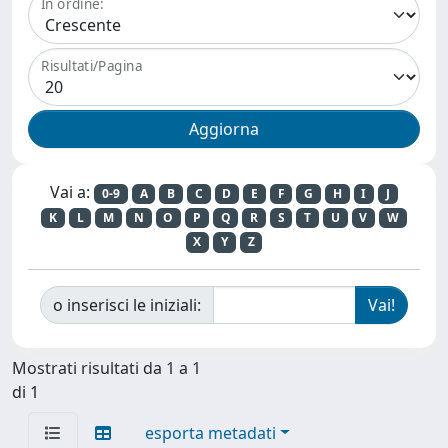
In ordine:
Risultati/Pagina
Vai a:
0-9
A
B
C
D
E
F
G
H
I
J
K
L
M
N
O
P
Q
R
S
T
U
V
W
X
Y
Z
o inserisci le iniziali:
Mostrati risultati da 1 a 1
di 1
esporta metadati