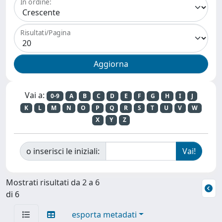
In ordine:
Risultati/Pagina
Vai a:
0-9
A
B
C
D
E
F
G
H
I
J
K
L
M
N
O
P
Q
R
S
T
U
V
W
X
Y
Z
o inserisci le iniziali:
Mostrati risultati da 2 a 6
di 6
esporta metadati