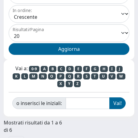
In ordine:
Risultati/Pagina
Vai a:
0-9
A
B
C
D
E
F
G
H
I
J
K
L
M
N
O
P
Q
R
S
T
U
V
W
X
Y
Z
o inserisci le iniziali:
Mostrati risultati da 1 a 6
di 6