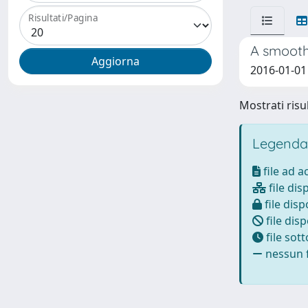
Risultati/Pagina
A smooth
2016-01-01 N
Mostrati risul
Legenda
file ad 
file dis
file disp
file disp
file sot
nessun f