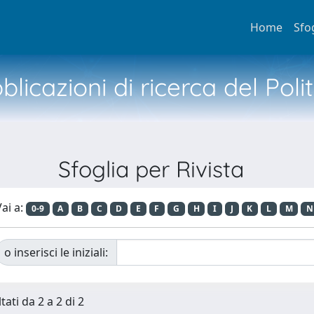
Home
Sfo
licazioni di ricerca del Poli
Sfoglia per Rivista
ai a:
0-9
A
B
C
D
E
F
G
H
I
J
K
L
M
N
o inserisci le iniziali:
tati da 2 a 2 di 2