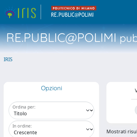
RE.PUBLIC@POLIMI
pubb
IRIS
Opzioni
V
Ordina per:
In ordine:
Mostrati risul