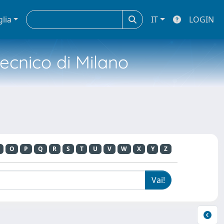
glia
IT
LOGIN
tecnico di Milano
O
P
Q
R
S
T
U
V
W
X
Y
Z