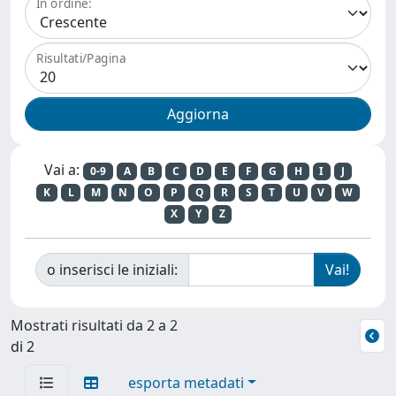
In ordine:
Risultati/Pagina
Vai a:
0-9
A
B
C
D
E
F
G
H
I
J
K
L
M
N
O
P
Q
R
S
T
U
V
W
X
Y
Z
o inserisci le iniziali:
Mostrati risultati da 2 a 2
di 2
esporta metadati