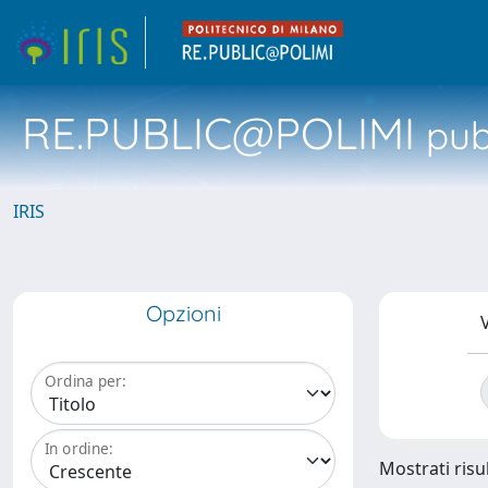
RE.PUBLIC@POLIMI
pubb
IRIS
Opzioni
V
Ordina per:
In ordine:
Mostrati risul