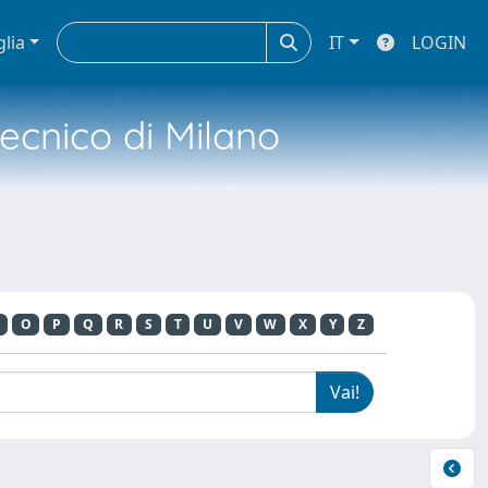
glia
IT
LOGIN
tecnico di Milano
O
P
Q
R
S
T
U
V
W
X
Y
Z