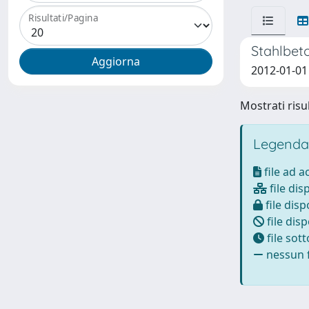
Risultati/Pagina
Stahlbet
2012-01-01 
Mostrati risul
Legenda
file ad 
file dis
file disp
file disp
file sot
nessun f