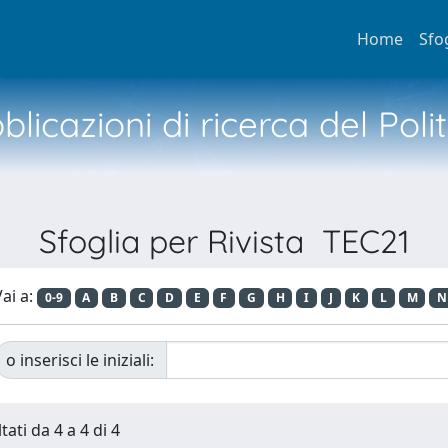
Home
Sfo
licazioni di ricerca del Poli
Sfoglia per Rivista TEC21
ai a:
0-9
A
B
C
D
E
F
G
H
I
J
K
L
M
N
o inserisci le iniziali:
tati da 4 a 4 di 4