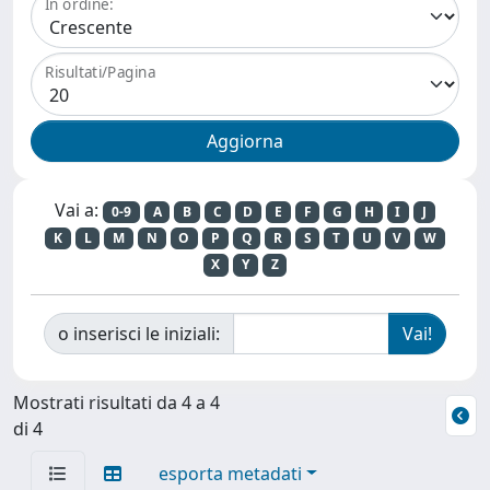
In ordine:
Risultati/Pagina
Vai a:
0-9
A
B
C
D
E
F
G
H
I
J
K
L
M
N
O
P
Q
R
S
T
U
V
W
X
Y
Z
o inserisci le iniziali:
Mostrati risultati da 4 a 4
di 4
esporta metadati