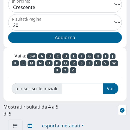
In ordine:
Risultati/Pagina
Vai a:
0-9
A
B
C
D
E
F
G
H
I
J
K
L
M
N
O
P
Q
R
S
T
U
V
W
X
Y
Z
o inserisci le iniziali:
Mostrati risultati da 4 a 5
di 5
esporta metadati