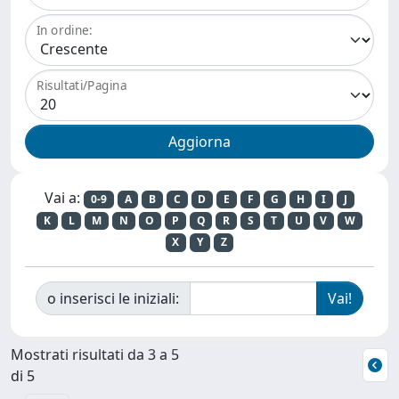
In ordine:
Risultati/Pagina
Vai a:
0-9
A
B
C
D
E
F
G
H
I
J
K
L
M
N
O
P
Q
R
S
T
U
V
W
X
Y
Z
o inserisci le iniziali:
Mostrati risultati da 3 a 5
di 5