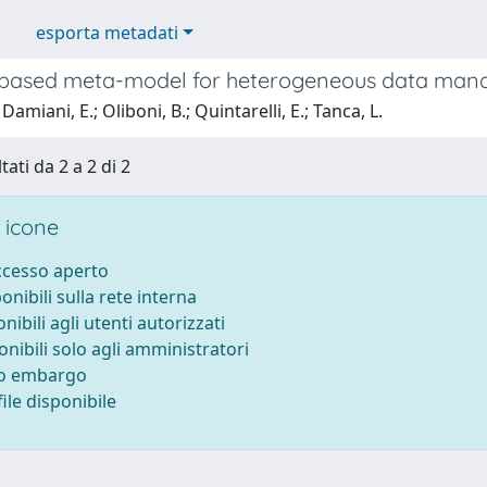
esporta metadati
based meta-model for heterogeneous data ma
amiani, E.; Oliboni, B.; Quintarelli, E.; Tanca, L.
tati da 2 a 2 di 2
 icone
accesso aperto
ponibili sulla rete interna
onibili agli utenti autorizzati
onibili solo agli amministratori
to embargo
ile disponibile