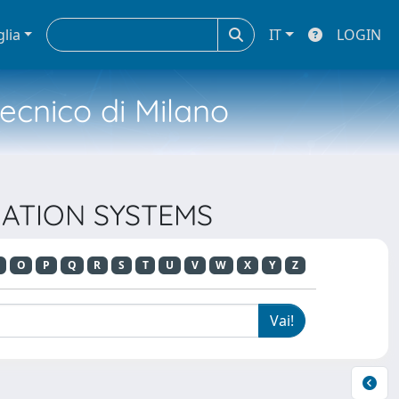
glia
IT
LOGIN
tecnico di Milano
MATION SYSTEMS
O
P
Q
R
S
T
U
V
W
X
Y
Z