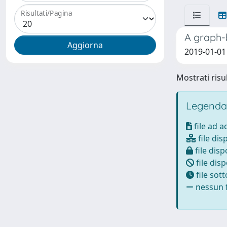
Risultati/Pagina
A graph-
2019-01-01 D
Mostrati risul
Legenda
file ad 
file dis
file disp
file disp
file sot
nessun f