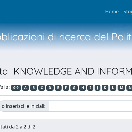
Home
Sfo
licazioni di ricerca del Poli
ivista KNOWLEDGE AND INFOR
ai a:
0-9
A
B
C
D
E
F
G
H
I
J
K
L
M
N
o inserisci le iniziali:
tati da 2 a 2 di 2