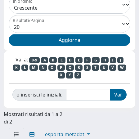
In ordine:
Risultati/Pagina
Vai a:
0-9
A
B
C
D
E
F
G
H
I
J
K
L
M
N
O
P
Q
R
S
T
U
V
W
X
Y
Z
o inserisci le iniziali:
Mostrati risultati da 1 a 2
di 2
esporta metadati