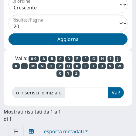
In ordine:
Risultati/Pagina
Vai a:
0-9
A
B
C
D
E
F
G
H
I
J
K
L
M
N
O
P
Q
R
S
T
U
V
W
X
Y
Z
o inserisci le iniziali:
Mostrati risultati da 1 a 1
di 1
esporta metadati