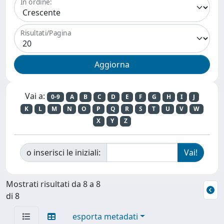
In ordine:
Risultati/Pagina
Vai a:
0-9
A
B
C
D
E
F
G
H
I
J
K
L
M
N
O
P
Q
R
S
T
U
V
W
X
Y
Z
o inserisci le iniziali:
Mostrati risultati da 8 a 8
di 8
esporta metadati