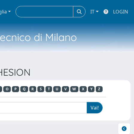
glia
IT
LOGIN
tecnico di Milano
DHESION
O
P
Q
R
S
T
U
V
W
X
Y
Z