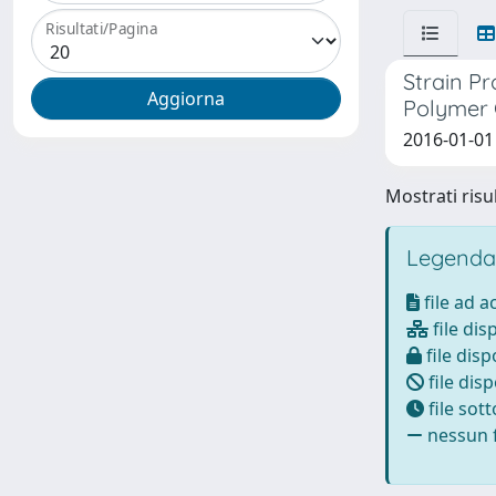
Risultati/Pagina
Strain P
Polymer 
2016-01-01
Mostrati risul
Legenda
file ad 
file dis
file disp
file disp
file sot
nessun f