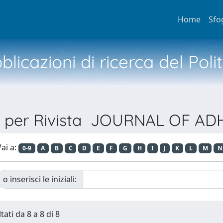
Home
Sfo
licazioni di ricerca del Poli
a per Rivista JOURNAL OF A
ai a:
0-9
A
B
C
D
E
F
G
H
I
J
K
L
M
N
o inserisci le iniziali:
tati da 8 a 8 di 8