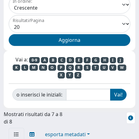
In ordine:
Risultati/Pagina
Vai a:
0-9
A
B
C
D
E
F
G
H
I
J
K
L
M
N
O
P
Q
R
S
T
U
V
W
X
Y
Z
o inserisci le iniziali:
Mostrati risultati da 7 a 8
di 8
esporta metadati