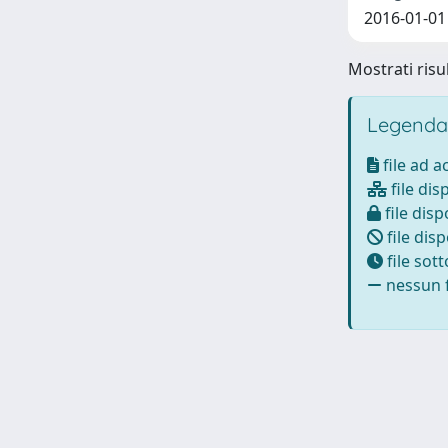
2016-01-01
Mostrati risul
Legenda
file ad 
file dis
file disp
file disp
file sot
nessun f