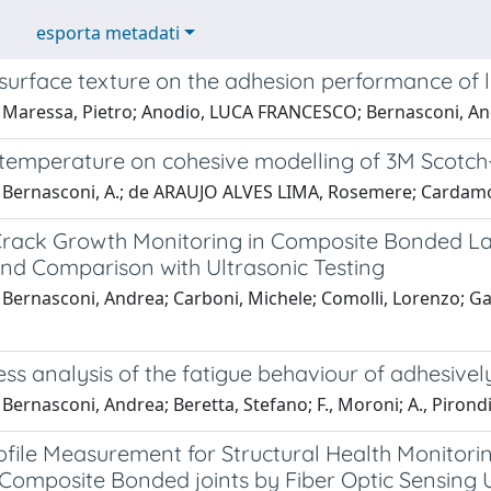
esporta metadati
 surface texture on the adhesion performance of l
 Maressa, Pietro; Anodio, LUCA FRANCESCO; Bernasconi, And
f temperature on cohesive modelling of 3M Scot
Bernasconi, A.; de ARAUJO ALVES LIMA, Rosemere; Cardamone,
Crack Growth Monitoring in Composite Bonded Lap 
nd Comparison with Ultrasonic Testing
 Bernasconi, Andrea; Carboni, Michele; Comolli, Lorenzo; G
ess analysis of the fatigue behaviour of adhesiv
Bernasconi, Andrea; Beretta, Stefano; F., Moroni; A., Pirond
rofile Measurement for Structural Health Monitor
Composite Bonded joints by Fiber Optic Sensing 