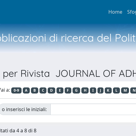
Home
Sfo
licazioni di ricerca del Poli
a per Rivista JOURNAL OF A
ai a:
0-9
A
B
C
D
E
F
G
H
I
J
K
L
M
N
o inserisci le iniziali:
tati da 4 a 8 di 8