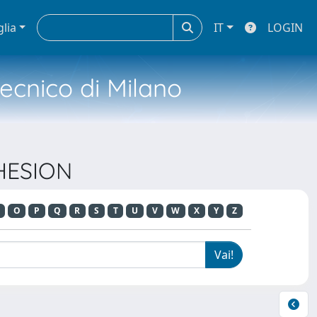
glia
IT
LOGIN
tecnico di Milano
DHESION
O
P
Q
R
S
T
U
V
W
X
Y
Z