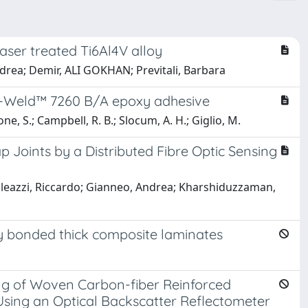
aser treated Ti6Al4V alloy
rea; Demir, ALI GOKHAN; Previtali, Barbara
ch-Weld™ 7260 B/A epoxy adhesive
 S.; Campbell, R. B.; Slocum, A. H.; Giglio, M.
Joints by a Distributed Fibre Optic Sensing
aleazzi, Riccardo; Gianneo, Andrea; Kharshiduzzaman,
ely bonded thick composite laminates
i
ing of Woven Carbon-fiber Reinforced
Using an Optical Backscatter Reflectometer