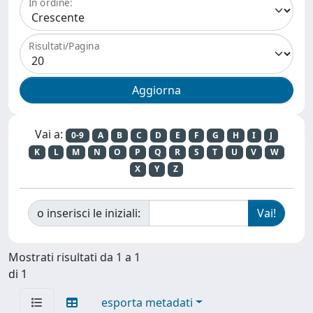
In ordine:
Risultati/Pagina
Vai a:
0-9
A
B
C
D
E
F
G
H
I
J
K
L
M
N
O
P
Q
R
S
T
U
V
W
X
Y
Z
o inserisci le iniziali:
Mostrati risultati da 1 a 1
di 1
esporta metadati