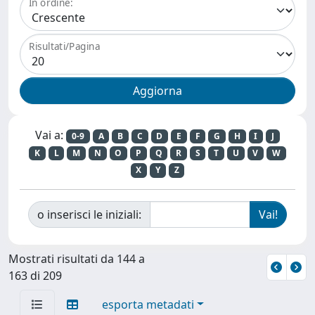
In ordine:
Risultati/Pagina
Vai a:
0-9
A
B
C
D
E
F
G
H
I
J
K
L
M
N
O
P
Q
R
S
T
U
V
W
X
Y
Z
o inserisci le iniziali:
Mostrati risultati da 144 a
163 di 209
esporta metadati