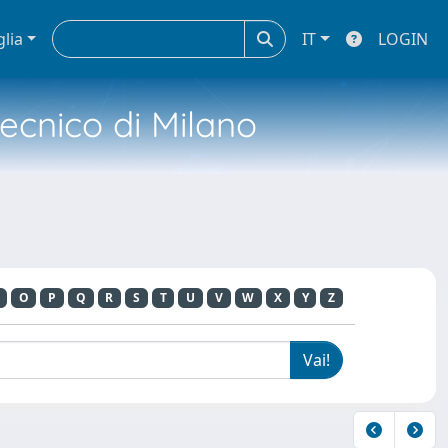
glia
IT
LOGIN
tecnico di Milano
O
P
Q
R
S
T
U
V
W
X
Y
Z