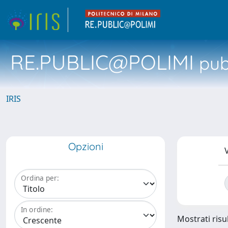
RE.PUBLIC@POLIMI
pubb
IRIS
Opzioni
V
Ordina per:
In ordine:
Mostrati risu