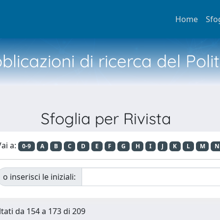
Home
Sfo
licazioni di ricerca del Poli
Sfoglia per Rivista
ai a:
0-9
A
B
C
D
E
F
G
H
I
J
K
L
M
N
o inserisci le iniziali:
ltati da 154 a 173 di 209