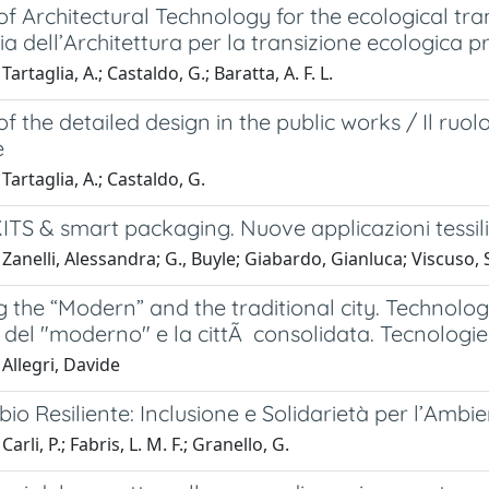
of Architectural Technology for the ecological tra
a dell’Architettura per la transizione ecologica 
artaglia, A.; Castaldo, G.; Baratta, A. F. L.
of the detailed design in the public works / Il ruo
e
Tartaglia, A.; Castaldo, G.
TS & smart packaging. Nuove applicazioni tessili 
Zanelli, Alessandra; G., Buyle; Giabardo, Gianluca; Viscuso, 
 the “Modern” and the traditional city. Technolog
del "moderno" e la cittÃ consolidata. Tecnologie
Allegri, Davide
io Resiliente: Inclusione e Solidarietà per l’Amb
arli, P.; Fabris, L. M. F.; Granello, G.