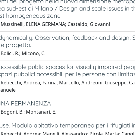
temi del progetto nella nuova dimensione metrop
sud-est di Milano / Design and scale issues in th
ast homogeneous zone
 Mussinelli, ELENA GERMANA; Castaldo, Giovanni
dynamically. Observation, feedback and design.
 e progetto.
Bolici, R.; Micono, C.
ccessible public spaces for visually impaired pe
pazi pubblici accessibili per le persone con limita
 Rebecchi, Andrea; Farina, Marcello; Andreoni, Giuseppe; C
manuele
TINA PERMANENZA
Bogoni, B.; Montanari, E.
se. Modulo abitativo temporaneo per i rifugiati 
 Rebecchi, Andrea; Mapelli, Alessandro; Pirola, Marta; Capo