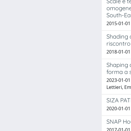
Scale e 
omogenea 
South-E
2015-01-01
Shading 
riscontro
2018-01-01 
Shaping a
forma a s
2023-01-01
Lettieri, E
SIZA PA
2020-01-01 
SNAP Hou
2017-01-01