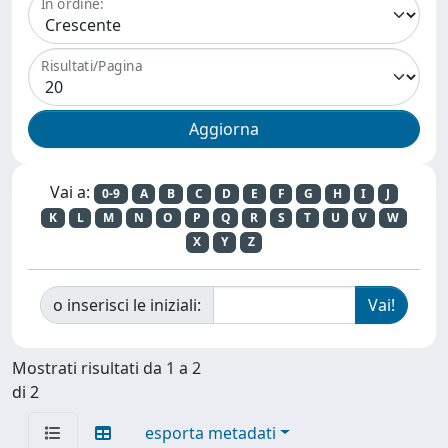
In ordine:
Risultati/Pagina
Vai a:
0-9
A
B
C
D
E
F
G
H
I
J
K
L
M
N
O
P
Q
R
S
T
U
V
W
X
Y
Z
o inserisci le iniziali:
Mostrati risultati da 1 a 2
di 2
esporta metadati