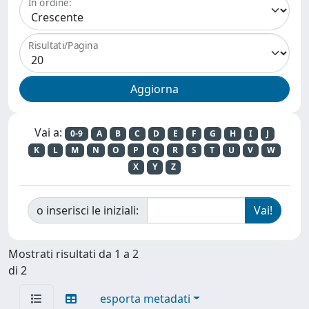
In ordine:
Risultati/Pagina
Vai a:
0-9
A
B
C
D
E
F
G
H
I
J
K
L
M
N
O
P
Q
R
S
T
U
V
W
X
Y
Z
o inserisci le iniziali:
Mostrati risultati da 1 a 2
di 2
esporta metadati