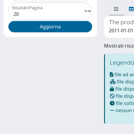
Risultati/Pagina
The produ
2011-01-01
Mostrati risul
Legenda
file ad 
file dis
file disp
file disp
file sot
nessun f