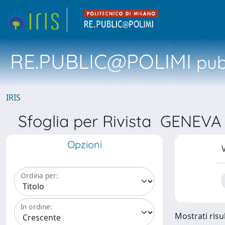
RE.PUBLIC@POLIMI
pubb
IRIS
Sfoglia per Rivista GENE
Opzioni
V
Ordina per:
In ordine:
Mostrati risul