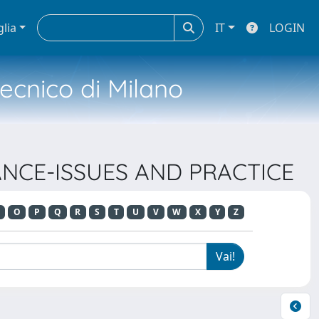
glia
IT
LOGIN
tecnico di Milano
RANCE-ISSUES AND PRACTICE
O
P
Q
R
S
T
U
V
W
X
Y
Z