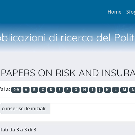
Home
Sfo
licazioni di ricerca del Poli
VA PAPERS ON RISK AND INSU
ai a:
0-9
A
B
C
D
E
F
G
H
I
J
K
L
M
N
o inserisci le iniziali:
tati da 3 a 3 di 3