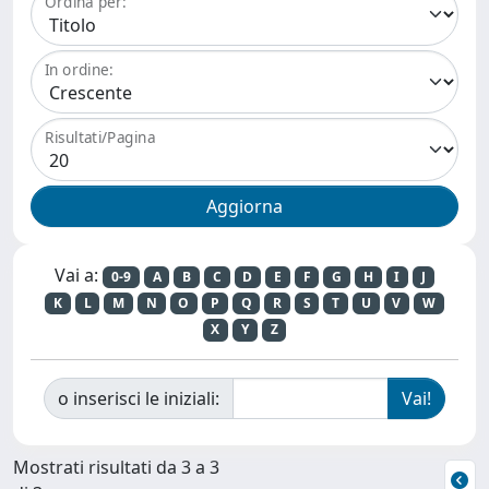
Ordina per:
In ordine:
Risultati/Pagina
Vai a:
0-9
A
B
C
D
E
F
G
H
I
J
K
L
M
N
O
P
Q
R
S
T
U
V
W
X
Y
Z
o inserisci le iniziali:
Mostrati risultati da 3 a 3