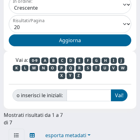
In ordine:
Risultati/Pagina
Vai a:
0-9
A
B
C
D
E
F
G
H
I
J
K
L
M
N
O
P
Q
R
S
T
U
V
W
X
Y
Z
o inserisci le iniziali:
Mostrati risultati da 1 a 7
di 7
esporta metadati