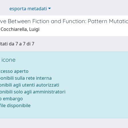
esporta metadati
ive Between Fiction and Function: Pattern Mutati
Cocchiarella, Luigi
tati da 7 a 7 di 7
 icone
accesso aperto
ponibili sulla rete interna
onibili agli utenti autorizzati
onibili solo agli amministratori
to embargo
ile disponibile