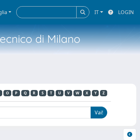
glia
IT
LOGIN
tecnico di Milano
O
P
Q
R
S
T
U
V
W
X
Y
Z