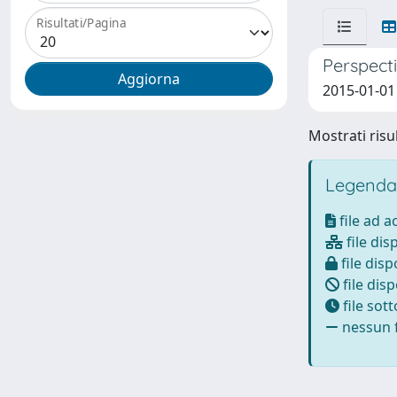
Risultati/Pagina
Perspect
2015-01-01 
Mostrati risul
Legenda
file ad 
file dis
file disp
file disp
file sot
nessun f