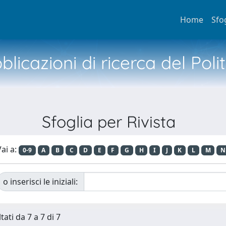
Home
Sfo
licazioni di ricerca del Poli
Sfoglia per Rivista
ai a:
0-9
A
B
C
D
E
F
G
H
I
J
K
L
M
N
o inserisci le iniziali:
tati da 7 a 7 di 7