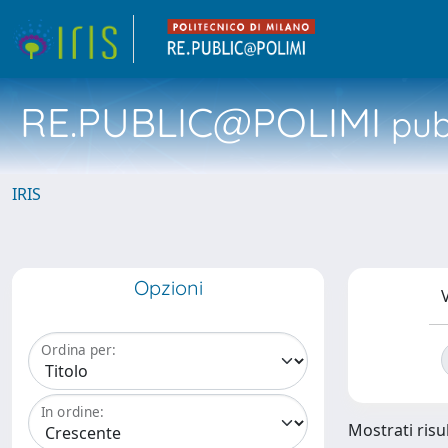
RE.PUBLIC@POLIMI
pubb
IRIS
Opzioni
V
Ordina per:
In ordine:
Mostrati risul