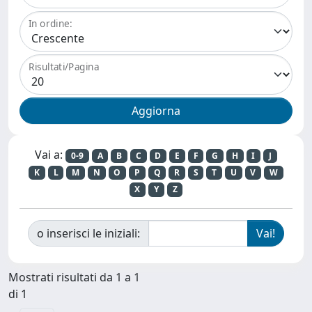
In ordine:
Risultati/Pagina
Vai a:
0-9
A
B
C
D
E
F
G
H
I
J
K
L
M
N
O
P
Q
R
S
T
U
V
W
X
Y
Z
o inserisci le iniziali:
Mostrati risultati da 1 a 1
di 1