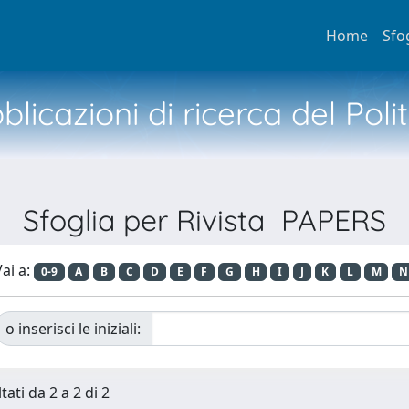
Home
Sfo
licazioni di ricerca del Poli
Sfoglia per Rivista PAPERS
ai a:
0-9
A
B
C
D
E
F
G
H
I
J
K
L
M
N
o inserisci le iniziali:
tati da 2 a 2 di 2