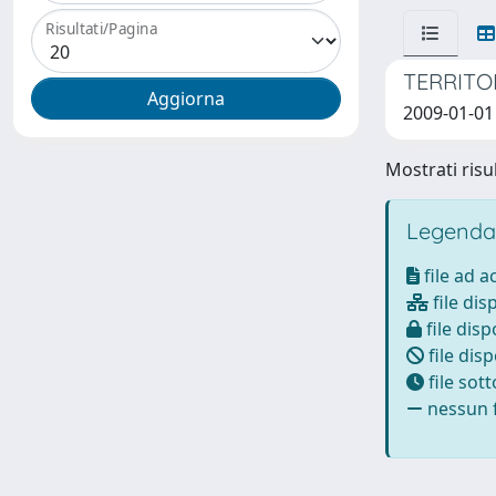
Risultati/Pagina
TERRITO
2009-01-01 
Mostrati risul
Legenda
file ad 
file dis
file disp
file disp
file sot
nessun f