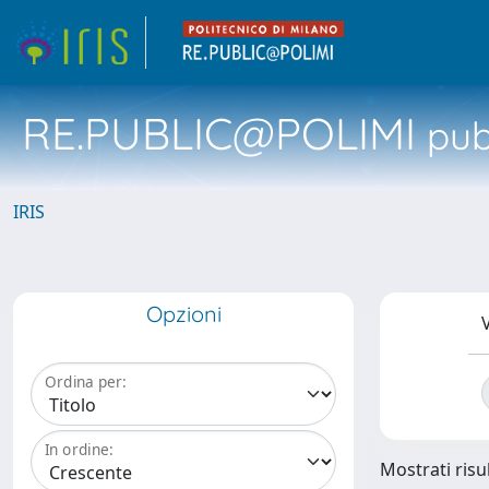
RE.PUBLIC@POLIMI
pubb
IRIS
Opzioni
V
Ordina per:
In ordine:
Mostrati risul