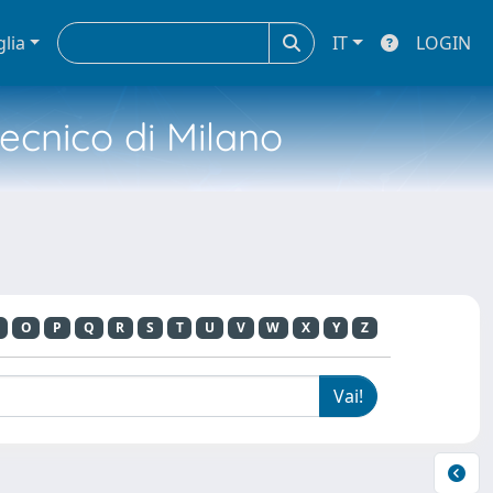
glia
IT
LOGIN
tecnico di Milano
O
P
Q
R
S
T
U
V
W
X
Y
Z