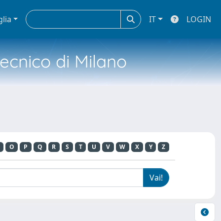
glia
IT
LOGIN
tecnico di Milano
E
O
P
Q
R
S
T
U
V
W
X
Y
Z