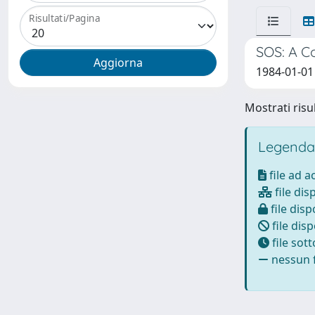
Risultati/Pagina
SOS: A C
1984-01-01 
Mostrati risul
Legenda
file ad 
file dis
file disp
file disp
file sot
nessun f