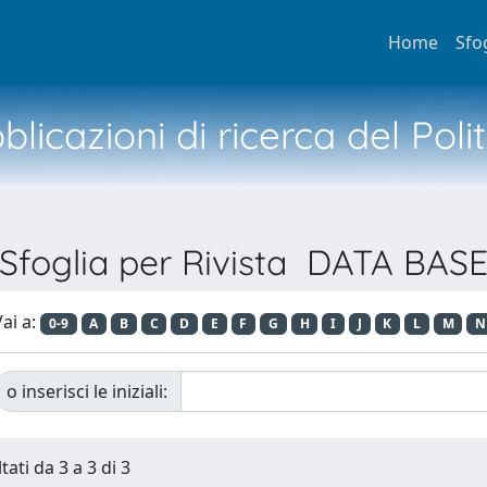
Home
Sfo
licazioni di ricerca del Poli
Sfoglia per Rivista DATA BAS
ai a:
0-9
A
B
C
D
E
F
G
H
I
J
K
L
M
N
o inserisci le iniziali:
tati da 3 a 3 di 3