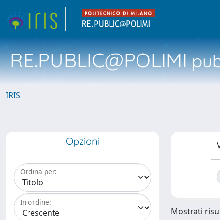
RE.PUBLIC@POLIMI
pubb
IRIS
Opzioni
V
Ordina per:
In ordine:
Mostrati risul