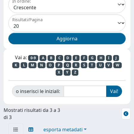
In ordine:
Risultati/Pagina
Vai a:
0-9
A
B
C
D
E
F
G
H
I
J
K
L
M
N
O
P
Q
R
S
T
U
V
W
X
Y
Z
o inserisci le iniziali:
Mostrati risultati da 3 a 3
di 3
esporta metadati