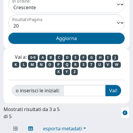
In ordine:
Risultati/Pagina
Vai a:
0-9
A
B
C
D
E
F
G
H
I
J
K
L
M
N
O
P
Q
R
S
T
U
V
W
X
Y
Z
o inserisci le iniziali:
Mostrati risultati da 3 a 5
di 5
esporta metadati