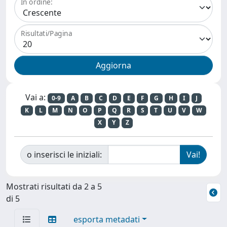
In ordine:
Risultati/Pagina
Vai a:
0-9
A
B
C
D
E
F
G
H
I
J
K
L
M
N
O
P
Q
R
S
T
U
V
W
X
Y
Z
o inserisci le iniziali:
Mostrati risultati da 2 a 5
di 5
esporta metadati