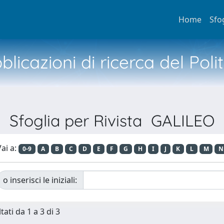
Home
Sfo
licazioni di ricerca del Poli
Sfoglia per Rivista GALILEO
ai a:
0-9
A
B
C
D
E
F
G
H
I
J
K
L
M
N
o inserisci le iniziali:
tati da 1 a 3 di 3