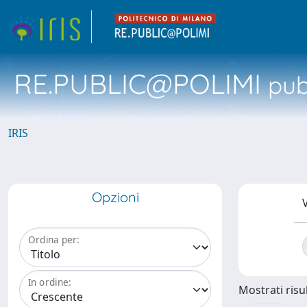
RE.PUBLIC@POLIMI
pubb
IRIS
Opzioni
V
Ordina per:
In ordine:
Mostrati risul