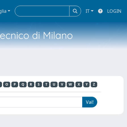
glia
IT
LOGIN
tecnico di Milano
O
P
Q
R
S
T
U
V
W
X
Y
Z