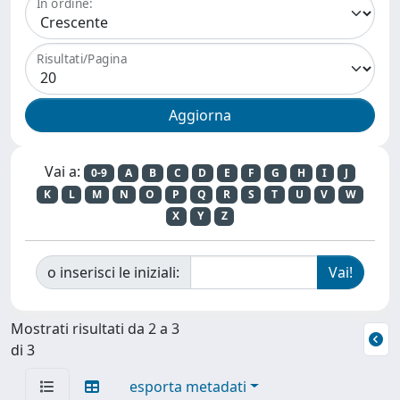
In ordine:
Risultati/Pagina
Vai a:
0-9
A
B
C
D
E
F
G
H
I
J
K
L
M
N
O
P
Q
R
S
T
U
V
W
X
Y
Z
o inserisci le iniziali:
Mostrati risultati da 2 a 3
di 3
esporta metadati