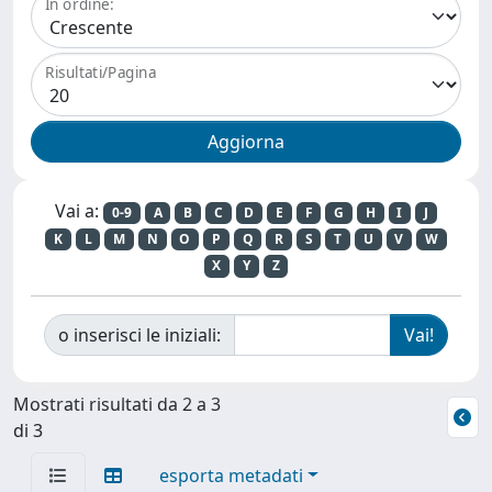
In ordine:
Risultati/Pagina
Vai a:
0-9
A
B
C
D
E
F
G
H
I
J
K
L
M
N
O
P
Q
R
S
T
U
V
W
X
Y
Z
o inserisci le iniziali:
Mostrati risultati da 2 a 3
di 3
esporta metadati