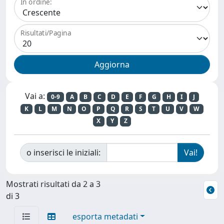
In ordine:
Risultati/Pagina
Vai a:
0-9
A
B
C
D
E
F
G
H
I
J
K
L
M
N
O
P
Q
R
S
T
U
V
W
X
Y
Z
o inserisci le iniziali:
Mostrati risultati da 2 a 3
di 3
esporta metadati