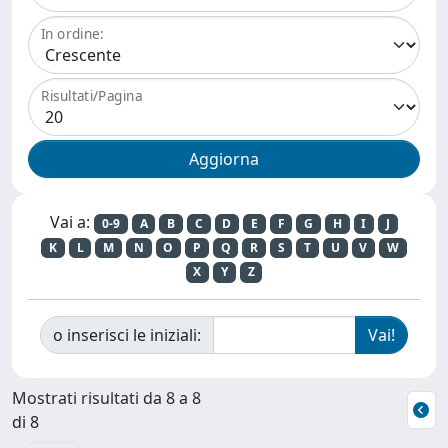
In ordine:
Risultati/Pagina
Vai a:
0-9
A
B
C
D
E
F
G
H
I
J
K
L
M
N
O
P
Q
R
S
T
U
V
W
X
Y
Z
o inserisci le iniziali:
Mostrati risultati da 8 a 8
di 8