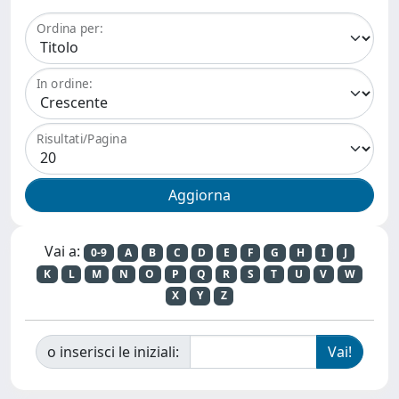
Ordina per:
In ordine:
Risultati/Pagina
Vai a:
0-9
A
B
C
D
E
F
G
H
I
J
K
L
M
N
O
P
Q
R
S
T
U
V
W
X
Y
Z
o inserisci le iniziali: