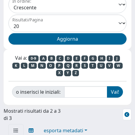
In ordine:
Risultati/Pagina
Vai a:
0-9
A
B
C
D
E
F
G
H
I
J
K
L
M
N
O
P
Q
R
S
T
U
V
W
X
Y
Z
o inserisci le iniziali:
Mostrati risultati da 2 a 3
di 3
esporta metadati