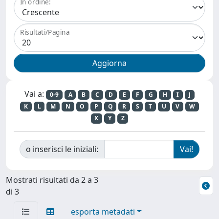
In ordine:
Risultati/Pagina
Vai a:
0-9
A
B
C
D
E
F
G
H
I
J
K
L
M
N
O
P
Q
R
S
T
U
V
W
X
Y
Z
o inserisci le iniziali:
Mostrati risultati da 2 a 3
di 3
esporta metadati