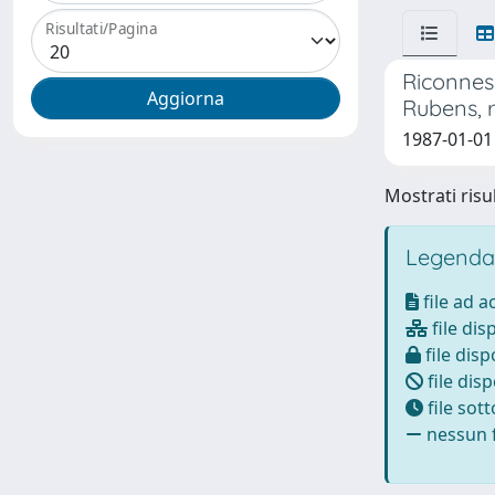
Risultati/Pagina
Riconness
Rubens, 
1987-01-01
Mostrati risul
Legenda
file ad 
file dis
file disp
file disp
file sot
nessun f