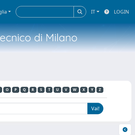
glia
IT
LOGIN
tecnico di Milano
O
P
Q
R
S
T
U
V
W
X
Y
Z