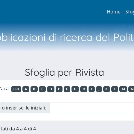
Home
Sfo
licazioni di ricerca del Poli
Sfoglia per Rivista
ai a:
0-9
A
B
C
D
E
F
G
H
I
J
K
L
M
N
o inserisci le iniziali:
tati da 4 a 4 di 4