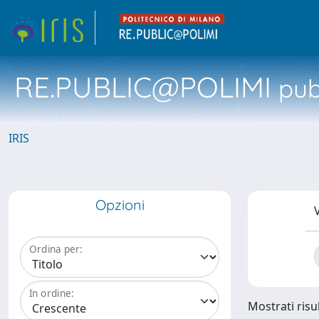
RE.PUBLIC@POLIMI
pubb
IRIS
Opzioni
V
Ordina per:
In ordine:
Mostrati risul