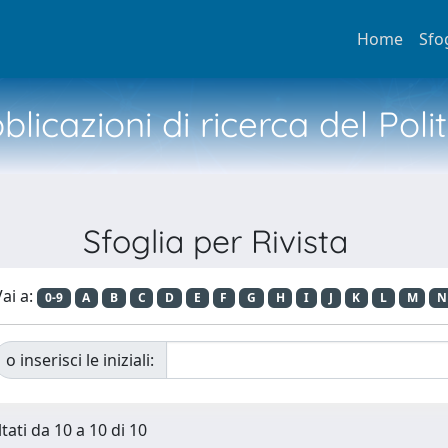
Home
Sfo
licazioni di ricerca del Poli
Sfoglia per Rivista
ai a:
0-9
A
B
C
D
E
F
G
H
I
J
K
L
M
N
o inserisci le iniziali:
tati da 10 a 10 di 10