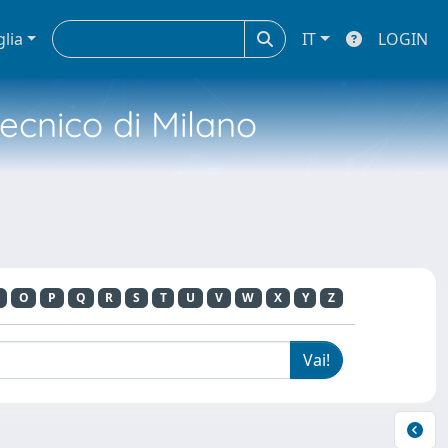
glia
IT
LOGIN
tecnico di Milano
O
P
Q
R
S
T
U
V
W
X
Y
Z