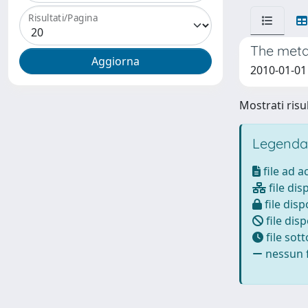
Risultati/Pagina
The meta
2010-01-01
Mostrati risul
Legenda
file ad 
file dis
file disp
file disp
file sot
nessun f