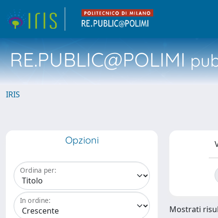
RE.PUBLIC@POLIMI
pubb
IRIS
Opzioni
V
Ordina per:
In ordine:
Mostrati risul