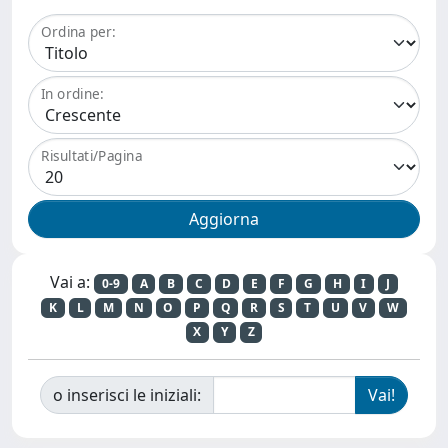
Ordina per:
In ordine:
Risultati/Pagina
Vai a:
0-9
A
B
C
D
E
F
G
H
I
J
K
L
M
N
O
P
Q
R
S
T
U
V
W
X
Y
Z
o inserisci le iniziali: