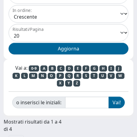
In ordine:
Risultati/Pagina
Vai a:
0-9
A
B
C
D
E
F
G
H
I
J
K
L
M
N
O
P
Q
R
S
T
U
V
W
X
Y
Z
o inserisci le iniziali:
Mostrati risultati da 1 a 4
di 4