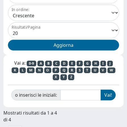
In ordine:
Risultati/Pagina
Vai a:
0-9
A
B
C
D
E
F
G
H
I
J
K
L
M
N
O
P
Q
R
S
T
U
V
W
X
Y
Z
o inserisci le iniziali:
Mostrati risultati da 1 a 4
di 4