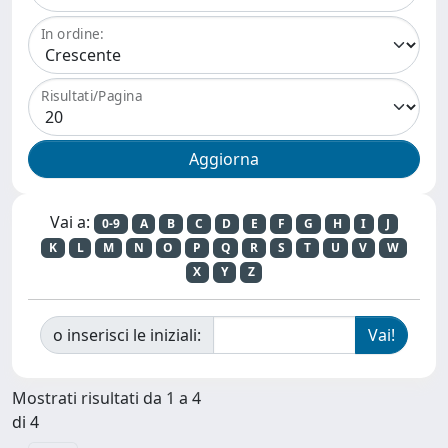
In ordine:
Risultati/Pagina
Vai a:
0-9
A
B
C
D
E
F
G
H
I
J
K
L
M
N
O
P
Q
R
S
T
U
V
W
X
Y
Z
o inserisci le iniziali:
Mostrati risultati da 1 a 4
di 4