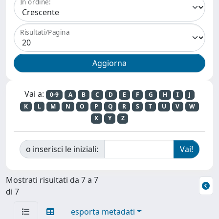
In ordine:
Risultati/Pagina
Vai a:
0-9
A
B
C
D
E
F
G
H
I
J
K
L
M
N
O
P
Q
R
S
T
U
V
W
X
Y
Z
o inserisci le iniziali:
Mostrati risultati da 7 a 7
di 7
esporta metadati