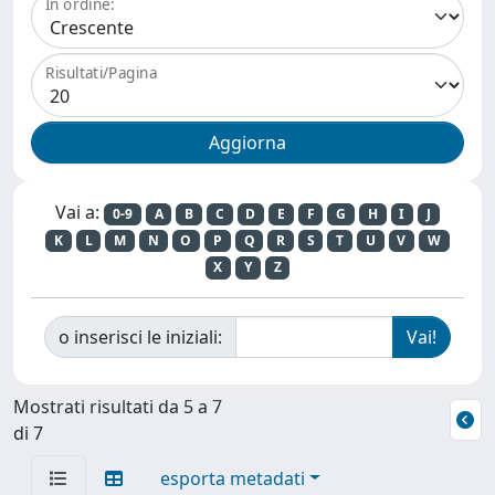
In ordine:
Risultati/Pagina
Vai a:
0-9
A
B
C
D
E
F
G
H
I
J
K
L
M
N
O
P
Q
R
S
T
U
V
W
X
Y
Z
o inserisci le iniziali:
Mostrati risultati da 5 a 7
di 7
esporta metadati